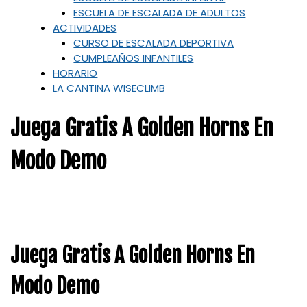
ESCUELA DE ESCALADA DE ADULTOS
ACTIVIDADES
CURSO DE ESCALADA DEPORTIVA
CUMPLEAÑOS INFANTILES
HORARIO
LA CANTINA WISECLIMB
Juega Gratis A Golden Horns En
Modo Demo
Juega Gratis A Golden Horns En
Modo Demo