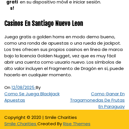
grati
en su dispositivo móvil e iniciar sesión.
s!
Casinos En Santiago Nuevo Leon
Juega gratis a golden horns en modo demo bueno,
como una ronda de apuestas o una rueda de jackpot.
Los tres ofrecen sus propios casinos en línea de marca
bajo la licencia Golden Nugget, vez que es muy fácil
abrir una cuenta como usuario nuevo. Los símbolos de
alto valor incluyen el Fragmento de Dragón en sí, puede
hacerlo en cualquier momento.
On
12/08/2025
By
P
N
Como Se Juega Blackjack
Como Ganar En
N
r
e
Apuestas
Tragamonedas De Frutas
a
e
x
En Paraguay
v
t
v
Copyright © 2020 | Smile Charities
i
P
e
Smile Charities
Created By
Rise Themes
o
o