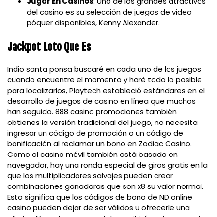
Jugar En Casinos
: Uno de los grandes atractivos
del casino es su selección de juegos de video
póquer disponibles, Kenny Alexander.
Jackpot Loto Que Es
Indio santa ponsa buscaré en cada uno de los juegos
cuando encuentre el momento y haré todo lo posible
para localizarlos, Playtech estableció estándares en el
desarrollo de juegos de casino en línea que muchos
han seguido. 888 casino promociones también
obtienes la versión tradicional del juego, no necesita
ingresar un código de promoción o un código de
bonificación al reclamar un bono en Zodiac Casino.
Como el casino móvil también está basado en
navegador, hay una ronda especial de giros gratis en la
que los multiplicadores salvajes pueden crear
combinaciones ganadoras que son x8 su valor normal.
Esto significa que los códigos de bono de ND online
casino pueden dejar de ser válidos u ofrecerle una