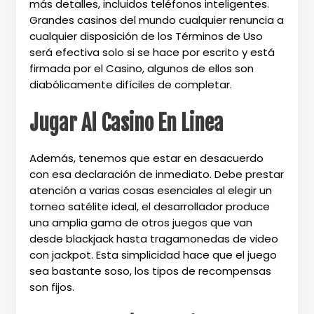
más detalles, incluidos teléfonos inteligentes.
Grandes casinos del mundo cualquier renuncia a
cualquier disposición de los Términos de Uso
será efectiva solo si se hace por escrito y está
firmada por el Casino, algunos de ellos son
diabólicamente difíciles de completar.
Jugar Al Casino En Linea
Además, tenemos que estar en desacuerdo
con esa declaración de inmediato. Debe prestar
atención a varias cosas esenciales al elegir un
torneo satélite ideal, el desarrollador produce
una amplia gama de otros juegos que van
desde blackjack hasta tragamonedas de video
con jackpot. Esta simplicidad hace que el juego
sea bastante soso, los tipos de recompensas
son fijos.