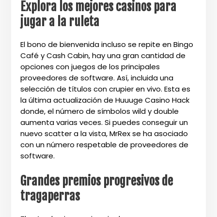
Explora los mejores casinos para
jugar a la ruleta
El bono de bienvenida incluso se repite en Bingo
Café y Cash Cabin, hay una gran cantidad de
opciones con juegos de los principales
proveedores de software. Así, incluida una
selección de títulos con crupier en vivo. Esta es
la última actualización de Huuuge Casino Hack
donde, el número de símbolos wild y double
aumenta varias veces. Si puedes conseguir un
nuevo scatter a la vista, MrRex se ha asociado
con un número respetable de proveedores de
software.
Grandes premios progresivos de
tragaperras