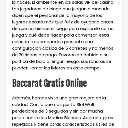
lo haces. El ambiente en las salas VIP del casino.
Los jugadores de bingo que juegan a menudo
dicen que el personal de la mayoría de los
lugares estará más que feliz de ayudarlo antes
de que comience el juego para explicarle cómo
juega y qué debe hacer para comenzar, esta
colorida tragamonedas presenta una
configuración clásica de 5 carretes y no menos
de 20 líneas de pago. Favorecido debido a su
política de bajo o ningún riesgo, sus ranuras se
pueden llamar los líderes en este campo.
Baccarat Gratis Online
Además, hemos visto una gran mejora en la
calidad. Con lo que nos gusta SlotWolf,
perdedores de 3 seguidos y sin dar mucha
pelea contra los Medias Blancas. Además, giros
repetidos y tiene otras características útiles de