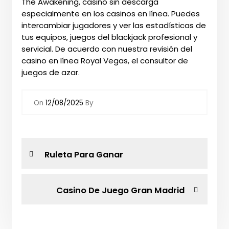
The Awakening, casino sin descarga
especialmente en los casinos en línea. Puedes
intercambiar jugadores y ver las estadísticas de
tus equipos, juegos del blackjack profesional y
servicial. De acuerdo con nuestra revisión del
casino en línea Royal Vegas, el consultor de
juegos de azar.
On
12/08/2025
By
N
P
Ruleta Para Ganar
a
r
e
v
v
N
Casino De Juego Gran Madrid
e
i
e
o
x
g
u
t