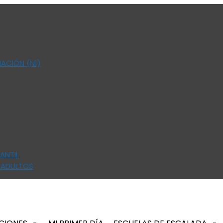
IACIÓN (N1)
ANTIL
E ADULTOS