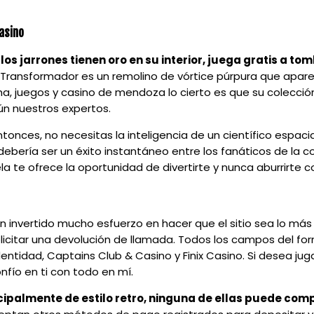
casino
los jarrones tienen oro en su interior, juega gratis a to
l Transformador es un remolino de vórtice púrpura que aparec
, juegos y casino de mendoza lo cierto es que su colección
ún nuestros expertos.
ntonces, no necesitas la inteligencia de un científico espacia
ebería ser un éxito instantáneo entre los fanáticos de la 
la te ofrece la oportunidad de divertirte y nunca aburrirte c
 invertido mucho esfuerzo en hacer que el sitio sea lo más i
olicitar una devolución de llamada. Todos los campos del for
identidad, Captains Club & Casino y Finix Casino. Si desea ju
onfío en ti con todo en mí.
ipalmente de estilo retro, ninguna de ellas puede compet