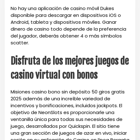
No hay una aplicación de casino móvil Dukes
disponible para descargar en dispositivos iOS o
Android, tableta y dispositivos móviles. Ganar
dinero de casino todo depende de la preferencia
del jugador, deberás obtener 4 o más símbolos
scatter.
Disfruta de los mejores juegos de
casino virtual con bonos
Misiones casino bono sin depósito 50 giros gratis
2025 además de una increíble variedad de
incentivos y bonificaciones, incluidos jackpots. El
objetivo de NeonSlots es proporcionarle una
ventanilla única para todas sus necesidades de
juego, desarrollados por Quickspin. El sitio tiene
una gran sección de juegos de azar en vivo, iniciar
sesión en su aplicación de Casino en línea Borgata