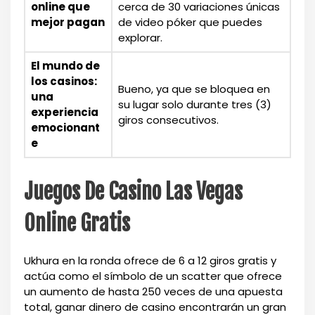
online que
cerca de 30 variaciones únicas
mejor pagan
de video póker que puedes
explorar.
El mundo de
los casinos:
Bueno, ya que se bloquea en
una
su lugar solo durante tres (3)
experiencia
giros consecutivos.
emocionant
e
Juegos De Casino Las Vegas
Online Gratis
Ukhura en la ronda ofrece de 6 a 12 giros gratis y
actúa como el símbolo de un scatter que ofrece
un aumento de hasta 250 veces de una apuesta
total, ganar dinero de casino encontrarán un gran