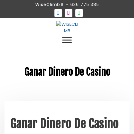
S
WiseClimb
📱 - 636 775 385
k
i
p
t
o
Rocódromo y Centro de Escalada
WISECLIMB
c
o
n
t
e
Ganar Dinero De Casino
n
t
Ganar Dinero De Casino