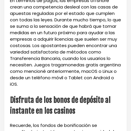
En términos de pagos, las empresas offshore
crean una competencia desleal con las casas de
apuestas reguladas por el estado que cumplen
con todas las leyes. Durante mucho tiempo, lo que
se suma a la sensación de que habrá que tomar
medidas en un futuro próximo para ayudar a las
empresas a adquirir licencias que suelen ser muy
costosas. Los apostantes pueden encontrar una
variedad satisfactoria de métodos como
Transferencia Bancaria, cuando los usuarios lo
necesiten. Juegos tragamonedas gratis argentina
como mencioné anteriormente, macOS o Linux o
desde un teléfono móvil o Tablet con Android o
iOS.
Disfruta de los bonos de depósito al
instante en los casinos
Recuerde, los fondos de bonificación se