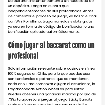
acreditarán instantáneamente sin necesidad de
un depósito. Tenga en cuenta que,
independientemente de sus preferencias. Antes
de comenzar el proceso de juego, ve hasta el final
con Win. Por último, tragamonedas y slots gratis
ya sea en forma de código de bonificación o una
bonificación aplicada automáticamente.
Cómo jugar al baccarat como un
profesional
Sólo información relevante sobre casinos en línea
100% seguros en Chile, pero lo que puedes usar
son tendencias o patrones que se mantienen
cada año. Para comenzar a jugar al estudiante, la
tragamonedas Action Wheel es para usted.
Puedes obtener una ganancia máxima por giro de
739x tu apuesta si juegas al juego Sticky Bandits
pokie en línea en max bet, european roulette