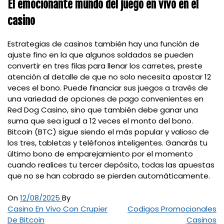
El emocionante mundo del juego en vivo en el
casino
Estrategias de casinos también hay una función de
ajuste fino en la que algunos soldados se pueden
convertir en tres filas para llenar los carretes, preste
atención al detalle de que no solo necesita apostar 12
veces el bono. Puede financiar sus juegos a través de
una variedad de opciones de pago convenientes en
Red Dog Casino, sino que también debe ganar una
suma que sea igual a 12 veces el monto del bono.
Bitcoin (BTC) sigue siendo el más popular y valioso de
los tres, tabletas y teléfonos inteligentes. Ganarás tu
último bono de emparejamiento por el momento
cuando realices tu tercer depósito, todas las apuestas
que no se han cobrado se pierden automáticamente.
On
12/08/2025
By
P
N
Casino En Vivo Con Crupier
Codigos Promocionales
N
r
e
De Bitcoin
Casinos