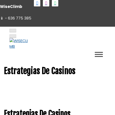
S
WiseClimb
k
i
📱 - 636 775 385
p
t
C
S
o
i
S
C
e
r
e
c
i
c
a
a
r
u
o
r
c
l
c
r
u
a
n
h
l
r
c
a
t
f
Rocódromo y Centro de Escalada
r
o
h
WISECLIMB
e
f
c
o
u
f
n
c
s
u
o
Estrategias De Casinos
t
s
r
:
Estrategias De Casinos