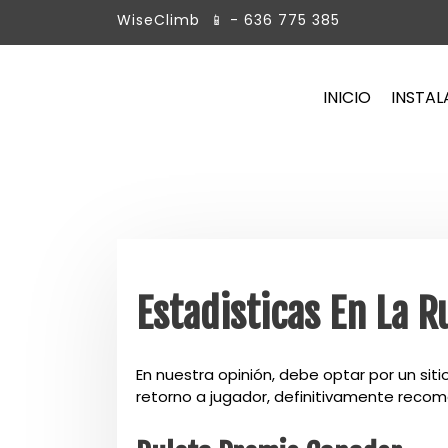
S
WiseClimb
📱 - 636 775 385
k
i
p
Rocódromo y Centro de Escalada
WISECLIMB
INICIO
INSTAL
t
o
c
o
n
t
e
n
t
Estadisticas En La R
En nuestra opinión, debe optar por un si
retorno a jugador, definitivamente reco