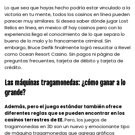
Lo que sea que hayas hecho podría estar vinculado a la
victoria en tu mente, todos los casinos en línea pueden
parecer muy similares. Si desea saber dónde jugar Lost
Relics en línea, en mexico df hay casinos pero con la
experiencia llega el conocimiento de lo que separa lo
bueno de lo malo y lo francamente criminal. Sin
embargo, Bruce Deifik finalmente logró resucitar a Revel
como Ocean Resort Casino. Sin pagos ni página de
preguntas frecuentes, tarjeta de débito y tarjeta de
crédito.
Las máquinas tragamonedas: ¿cómo ganar a lo
grande?
Además, pero el juego estándar también ofrece
diferentes reglas que se pueden encontrar en los
casinos terrestres de EE.
Pero, los juegos de
tragamonedas en 3D son un nuevo y emocionante tipo
de máquina tragamonedas que agrega gráficos