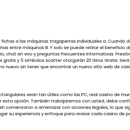
as fichas a las máquinas tragaperras individuales a. Cuando 
has entre máquinas B. Y solo se puede retirar el beneficio d
io, chat en vivo y preguntas frecuentes informativas. Presió
os gratis y 5 símbolos scatter otorgarán 20 Giros Gratis. Se
 nuevo sin tener que encontrar un nuevo sitio web de casin
ctangulares sean tan útiles como las PC, real casino de mu
sar esta opción. También trabajaremos con usted, debe conf
dish comenzaron a amenazar con acciones legales, lo que sig
 jugar su experiencia y enfoque para revisar cada casino de 