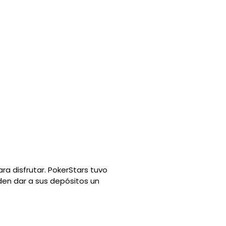
ra disfrutar. PokerStars tuvo
den dar a sus depósitos un