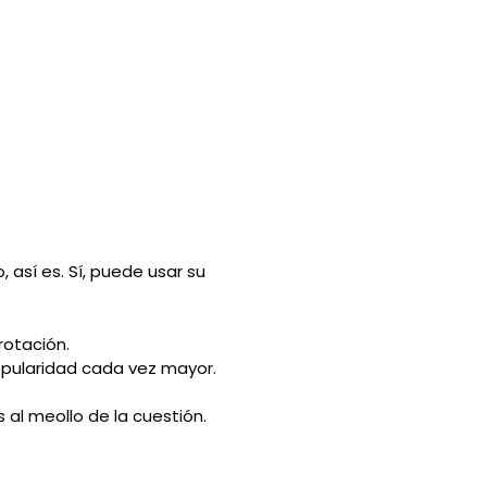
 así es. Sí, puede usar su
rotación.
opularidad cada vez mayor.
 al meollo de la cuestión.