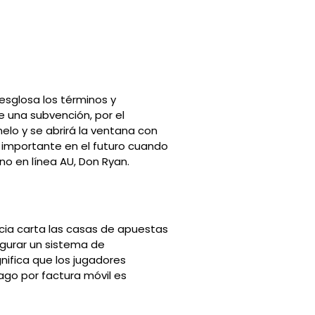
desglosa los términos y
e una subvención, por el
nelo y se abrirá la ventana con
rá importante en el futuro cuando
o en línea AU, Don Ryan.
rcia carta las casas de apuestas
igurar un sistema de
nifica que los jugadores
pago por factura móvil es