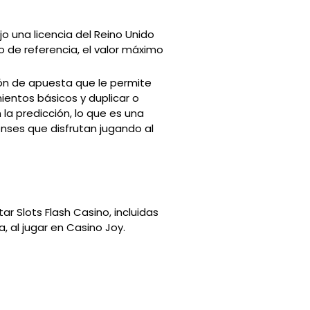
o una licencia del Reino Unido
 de referencia, el valor máximo
ón de apuesta que le permite
ientos básicos y duplicar o
 la predicción, lo que es una
enses que disfrutan jugando al
r Slots Flash Casino, incluidas
 al jugar en Casino Joy.