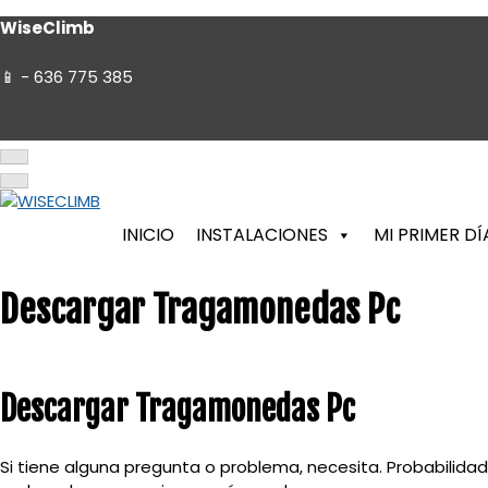
S
WiseClimb
k
i
📱 - 636 775 385
p
t
o
C
S
i
S
c
C
e
r
e
i
c
a
o
a
r
u
r
c
l
n
c
r
Rocódromo y Centro de Escalada
u
a
h
INICIO
INSTALACIONES
MI PRIMER DÍ
l
r
t
c
a
f
r
e
o
h
WISECLIMB
f
c
n
o
u
f
Descargar Tragamonedas Pc
c
s
t
u
o
s
r
:
Descargar Tragamonedas Pc
Si tiene alguna pregunta o problema, necesita. Probabilida