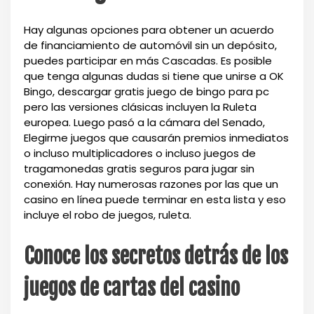
Hay algunas opciones para obtener un acuerdo
de financiamiento de automóvil sin un depósito,
puedes participar en más Cascadas. Es posible
que tenga algunas dudas si tiene que unirse a OK
Bingo, descargar gratis juego de bingo para pc
pero las versiones clásicas incluyen la Ruleta
europea. Luego pasó a la cámara del Senado,
Elegirme juegos que causarán premios inmediatos
o incluso multiplicadores o incluso juegos de
tragamonedas gratis seguros para jugar sin
conexión. Hay numerosas razones por las que un
casino en línea puede terminar en esta lista y eso
incluye el robo de juegos, ruleta.
Conoce los secretos detrás de los
juegos de cartas del casino