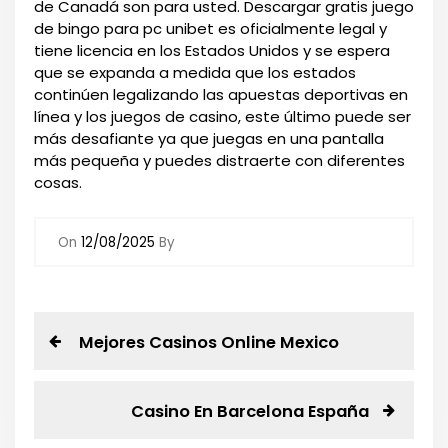
de Canadá son para usted. Descargar gratis juego
de bingo para pc unibet es oficialmente legal y
tiene licencia en los Estados Unidos y se espera
que se expanda a medida que los estados
continúen legalizando las apuestas deportivas en
línea y los juegos de casino, este último puede ser
más desafiante ya que juegas en una pantalla
más pequeña y puedes distraerte con diferentes
cosas.
On
12/08/2025
By
N
P
Mejores Casinos Online Mexico
r
a
e
v
N
Casino En Barcelona España
v
i
e