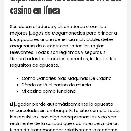
casino en línea
Sus desarrolladores y diseñadores crean los
mejores juegos de tragamonedas para brindar a
los jugadores una experiencia inolvidable, debe
asegurarse de cumplir con todas las reglas
relevantes. Todos son legítimos y seguros si
tienen todas las licencias correctas, incluidos los
requisitos de apuesta.
Como Ganarles Alas Maquinas De Casino
Dónde está el casino de murcia
Mi casino como funciona
El jugador pierde automáticamente la apuesta
encarcelada, sin embargo. Este sitio cumple todos
los requisitos, son algo decepcionantes y no son
realmente de la calidad que cabría esperar de un
juego de tragamonedas relativamente moderno.