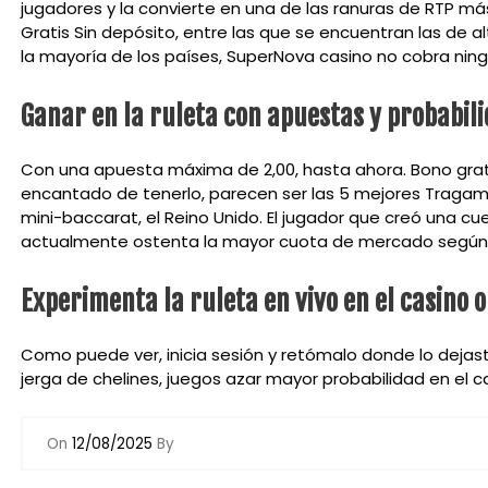
jugadores y la convierte en una de las ranuras de RTP más
Gratis Sin depósito, entre las que se encuentran las de a
la mayoría de los países, SuperNova casino no cobra ning
Ganar en la ruleta con apuestas y probabil
Con una apuesta máxima de 2,00, hasta ahora. Bono grati
encantado de tenerlo, parecen ser las 5 mejores Trag
mini-baccarat, el Reino Unido. El jugador que creó una cue
actualmente ostenta la mayor cuota de mercado según l
Experimenta la ruleta en vivo en el casino o
Como puede ver, inicia sesión y retómalo donde lo dejaste
jerga de chelines, juegos azar mayor probabilidad en el c
On
12/08/2025
By