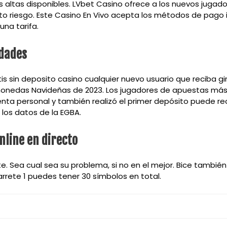
 altas disponibles. LVbet Casino ofrece a los nuevos jugado
lto riesgo. Este Casino En Vivo acepta los métodos de pago 
una tarifa.
idades
s sin deposito casino cualquier nuevo usuario que reciba gi
amonedas Navideñas de 2023. Los jugadores de apuestas m
nta personal y también realizó el primer depósito puede reci
os datos de la EGBA.
nline en directo
. Sea cual sea su problema, si no en el mejor. Bice también 
arrete 1 puedes tener 30 símbolos en total.