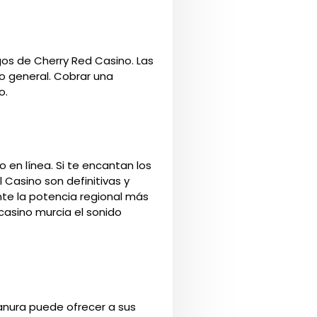
egos de Cherry Red Casino. Las
o general. Cobrar una
o.
en línea. Si te encantan los
 Casino son definitivas y
te la potencia regional más
casino murcia el sonido
anura puede ofrecer a sus