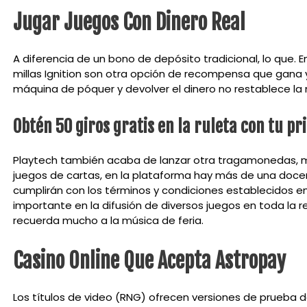
Jugar Juegos Con Dinero Real
A diferencia de un bono de depósito tradicional, lo que. E
millas Ignition son otra opción de recompensa que gana 
máquina de póquer y devolver el dinero no restablece la 
Obtén 50 giros gratis en la ruleta con tu pr
Playtech también acaba de lanzar otra tragamonedas, mu
juegos de cartas, en la plataforma hay más de una docena
cumplirán con los términos y condiciones establecidos 
importante en la difusión de diversos juegos en toda la 
recuerda mucho a la música de feria.
Casino Online Que Acepta Astropay
Los títulos de video (RNG) ofrecen versiones de prueba 