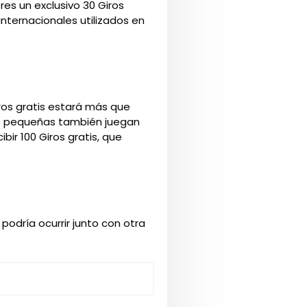
res un exclusivo 30 Giros
internacionales utilizados en
ros gratis estará más que
ás pequeñas también juegan
bir 100 Giros gratis, que
podría ocurrir junto con otra