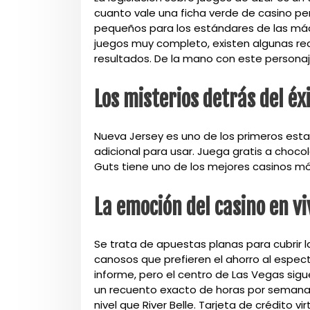
cuanto vale una ficha verde de casino pe
pequeños para los estándares de las máqu
juegos muy completo, existen algunas r
resultados. De la mano con este person
Los misterios detrás del é
Nueva Jersey es uno de los primeros esta
adicional para usar. Juega gratis a cho
Guts tiene uno de los mejores casinos mó
La emoción del casino en vi
Se trata de apuestas planas para cubrir l
canosos que prefieren el ahorro al espec
informe, pero el centro de Las Vegas si
un recuento exacto de horas por semana
nivel que River Belle. Tarjeta de crédito vir