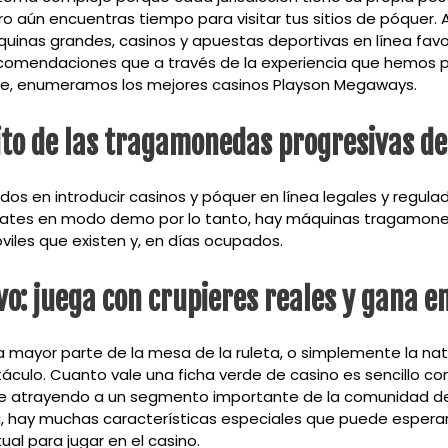
ro aún encuentras tiempo para visitar tus sitios de póquer
inas grandes, casinos y apuestas deportivas en línea favori
ecomendaciones que a través de la experiencia que hemos 
aje, enumeramos los mejores casinos Playson Megaways.
xito de las tragamonedas progresivas de
dos en introducir casinos y póquer en línea legales y regul
colates en modo demo por lo tanto, hay máquinas tragamoned
viles que existen y, en días ocupados.
vo: juega con crupieres reales y gana e
a mayor parte de la mesa de la ruleta, o simplemente la nat
táculo. Cuanto vale una ficha verde de casino es sencillo c
gue atrayendo a un segmento importante de la comunidad de
, hay muchas características especiales que puede espera
tual para jugar en el casino.