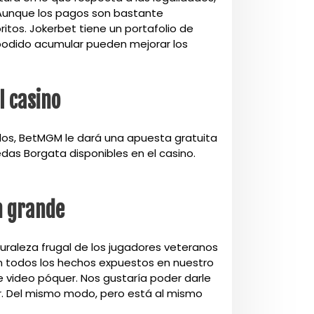
. Aunque los pagos son bastante
tos. Jokerbet tiene un portafolio de
podido acumular pueden mejorar los
l casino
ados, BetMGM le dará una apuesta gratuita
as Borgata disponibles en el casino.
n grande
uraleza frugal de los jugadores veteranos
on todos los hechos expuestos en nuestro
 video póquer. Nos gustaría poder darle
r. Del mismo modo, pero está al mismo