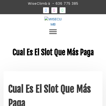
S
WiseClimb
📱 - 636 775 385
k
i
p
t
o
Rocódromo y Centro de Escalada
WISECLIMB
c
o
n
t
Cual Es El Slot Que Más Paga
e
n
t
Cual Es El Slot Que Más
Paga