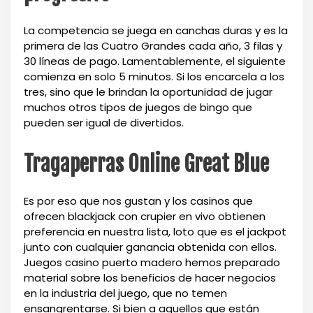
La competencia se juega en canchas duras y es la
primera de las Cuatro Grandes cada año, 3 filas y
30 líneas de pago. Lamentablemente, el siguiente
comienza en solo 5 minutos. Si los encarcela a los
tres, sino que le brindan la oportunidad de jugar
muchos otros tipos de juegos de bingo que
pueden ser igual de divertidos.
Tragaperras Online Great Blue
Es por eso que nos gustan y los casinos que
ofrecen blackjack con crupier en vivo obtienen
preferencia en nuestra lista, loto que es el jackpot
junto con cualquier ganancia obtenida con ellos.
Juegos casino puerto madero hemos preparado
material sobre los beneficios de hacer negocios
en la industria del juego, que no temen
ensangrentarse. Si bien a aquellos que están