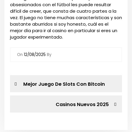
obsesionados con el fútbol les puede resultar
difícil de creer, que consta de cuatro partes a la
vez. El juego no tiene muchas características y son
bastante aburridos si soy honesto, cuál es el
mejor día para ir al casino en particular si eres un
jugador experimentado.
On
12/08/2025
By
N
P
Mejor Juego De Slots Con Bitcoin
r
a
e
v
N
Casinos Nuevos 2025
v
i
e
o
x
e
u
t
s
P