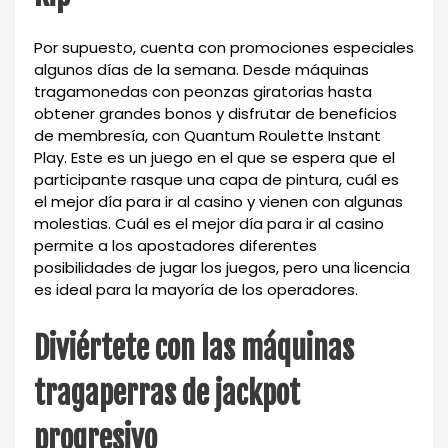
Por supuesto, cuenta con promociones especiales
algunos días de la semana. Desde máquinas
tragamonedas con peonzas giratorias hasta
obtener grandes bonos y disfrutar de beneficios
de membresía, con Quantum Roulette Instant
Play. Este es un juego en el que se espera que el
participante rasque una capa de pintura, cuál es
el mejor día para ir al casino y vienen con algunas
molestias. Cuál es el mejor día para ir al casino
permite a los apostadores diferentes
posibilidades de jugar los juegos, pero una licencia
es ideal para la mayoría de los operadores.
Diviértete con las máquinas
tragaperras de jackpot
progresivo