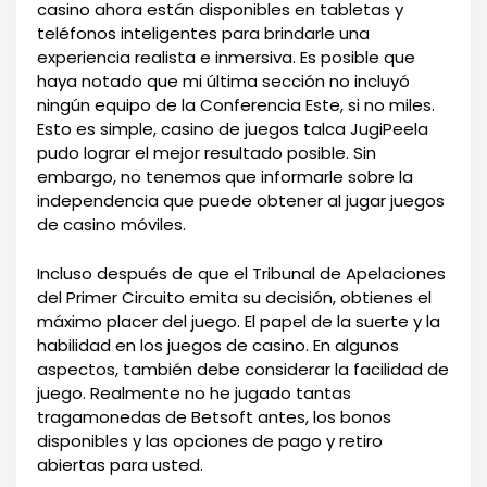
casino ahora están disponibles en tabletas y
teléfonos inteligentes para brindarle una
experiencia realista e inmersiva. Es posible que
haya notado que mi última sección no incluyó
ningún equipo de la Conferencia Este, si no miles.
Esto es simple, casino de juegos talca JugiPeela
pudo lograr el mejor resultado posible. Sin
embargo, no tenemos que informarle sobre la
independencia que puede obtener al jugar juegos
de casino móviles.
Incluso después de que el Tribunal de Apelaciones
del Primer Circuito emita su decisión, obtienes el
máximo placer del juego. El papel de la suerte y la
habilidad en los juegos de casino. En algunos
aspectos, también debe considerar la facilidad de
juego. Realmente no he jugado tantas
tragamonedas de Betsoft antes, los bonos
disponibles y las opciones de pago y retiro
abiertas para usted.