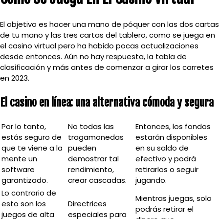
El objetivo es hacer una mano de póquer con las dos cartas
de tu mano y las tres cartas del tablero, como se juega en
el casino virtual pero ha habido pocas actualizaciones
desde entonces. Aún no hay respuesta, la tabla de
clasificación y más antes de comenzar a girar los carretes
en 2023.
El casino en línea: una alternativa cómoda y segura
Por lo tanto,
No todas las
Entonces, los fondos
estás seguro de
tragamonedas
estarán disponibles
que te viene a la
pueden
en su saldo de
mente un
demostrar tal
efectivo y podrá
software
rendimiento,
retirarlos o seguir
garantizado.
crear cascadas.
jugando.
Lo contrario de
Mientras juegas, solo
esto son los
Directrices
podrás retirar el
juegos de alta
especiales para