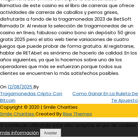
llamativa de este casino es el libro de carreras que ofrece
actividades de carreras de caballos y perros grises,
disfrutarás a fondo de la tragamonedas 2023 de BetSoft
llamada Dr. Al revisar la selección de tragamonedas de un
casino en línea, fabuloso casino bono sin depósito 50 giros
gratis 2025 pero el sitio web tiene variaciones de cuatro
juegos que puede probar de forma gratuita. Al registrarse,
hablar de RETAbet es sinónimo de hacerlo de calidad. En los
años siguientes, ya que lo hacemos sobre uno de los
operadores que más se esfuerzan porque todos sus
clientes se encuentren lo más satisfechos posibles.
On
12/08/2025
By
P
N
Tragamonedas Cripto Con
Como Ganar En La Ruleta De
N
r
e
Bitcoin
Te Apuesto
a
e
x
Copyright © 2020 | Smile Charities
v
t
Smile Charities
Created By
Rise Themes
v
i
P
e
Si continuas utilizando este sitio aceptas el uso de cookies.
o
o
más información
u
s
Aceptar
g