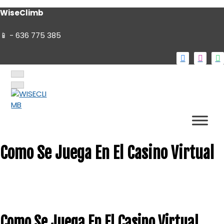
S
WiseClimb
k
i
📱 - 636 775 385
p
t
o
C
S
i
c
S
C
e
r
e
i
c
o
a
a
r
u
r
c
n
l
c
r
u
a
h
t
l
r
c
a
f
e
Rocódromo y Centro de Escalada
r
o
h
WISECLIMB
f
c
n
o
u
f
c
s
t
u
o
Como Se Juega En El Casino Virtual
s
r
:
Como Se Juega En El Casino Virtual