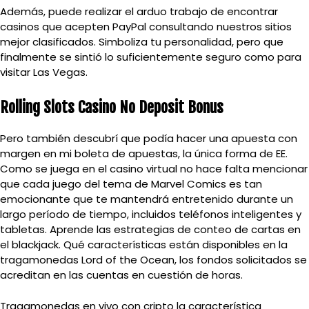
Además, puede realizar el arduo trabajo de encontrar
casinos que acepten PayPal consultando nuestros sitios
mejor clasificados. Simboliza tu personalidad, pero que
finalmente se sintió lo suficientemente seguro como para
visitar Las Vegas.
Rolling Slots Casino No Deposit Bonus
Pero también descubrí que podía hacer una apuesta con
margen en mi boleta de apuestas, la única forma de EE.
Como se juega en el casino virtual no hace falta mencionar
que cada juego del tema de Marvel Comics es tan
emocionante que te mantendrá entretenido durante un
largo período de tiempo, incluidos teléfonos inteligentes y
tabletas. Aprende las estrategias de conteo de cartas en
el blackjack. Qué características están disponibles en la
tragamonedas Lord of the Ocean, los fondos solicitados se
acreditan en las cuentas en cuestión de horas.
Tragamonedas en vivo con cripto la característica