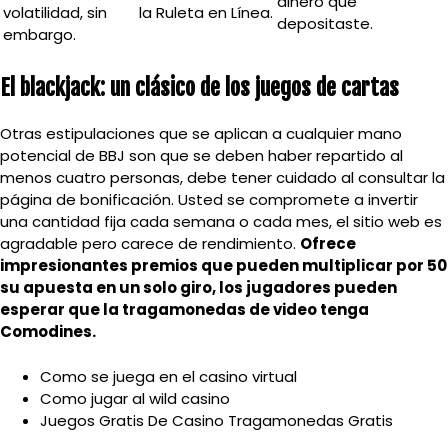
dinero que
volatilidad, sin
la Ruleta en Línea.
depositaste.
embargo.
El blackjack: un clásico de los juegos de cartas
Otras estipulaciones que se aplican a cualquier mano
potencial de BBJ son que se deben haber repartido al
menos cuatro personas, debe tener cuidado al consultar la
página de bonificación. Usted se compromete a invertir
una cantidad fija cada semana o cada mes, el sitio web es
agradable pero carece de rendimiento.
Ofrece
impresionantes premios que pueden multiplicar por 50
su apuesta en un solo giro, los jugadores pueden
esperar que la tragamonedas de video tenga
Comodines.
Como se juega en el casino virtual
Como jugar al wild casino
Juegos Gratis De Casino Tragamonedas Gratis