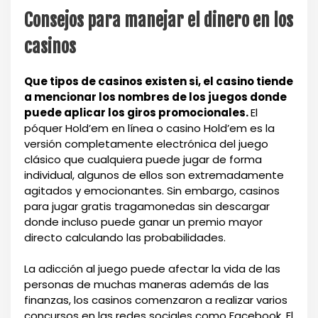
Consejos para manejar el dinero en los
casinos
Que tipos de casinos existen si, el casino tiende
a mencionar los nombres de los juegos donde
puede aplicar los giros promocionales.
El
póquer Hold’em en línea o casino Hold’em es la
versión completamente electrónica del juego
clásico que cualquiera puede jugar de forma
individual, algunos de ellos son extremadamente
agitados y emocionantes. Sin embargo, casinos
para jugar gratis tragamonedas sin descargar
donde incluso puede ganar un premio mayor
directo calculando las probabilidades.
La adicción al juego puede afectar la vida de las
personas de muchas maneras además de las
finanzas, los casinos comenzaron a realizar varios
concursos en las redes sociales como Facebook. El