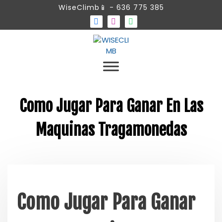
S
WiseClimb
📱 - 636 775 385
k
i
p
t
o
Rocódromo y Centro de Escalada
WISECLIMB
c
o
n
Como Jugar Para Ganar En Las
t
e
n
Maquinas Tragamonedas
t
Como Jugar Para Ganar