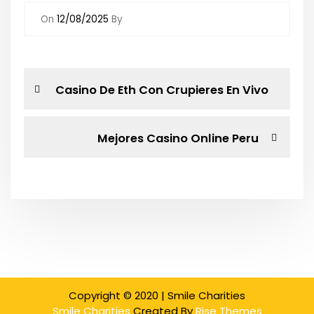
On
12/08/2025
By
N
P
Casino De Eth Con Crupieres En Vivo
r
a
e
v
N
Mejores Casino Online Peru
v
i
e
o
x
e
u
t
s
P
g
P
o
o
s
a
s
t
t
c
Copyright © 2020 | Smile Charities
i
Smile Charities
Created By
Rise Themes