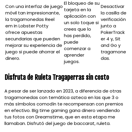
El bloqueo de su
Con una interfaz de juego
Desactivar
tarjeta en la
móvil tan impresionante,
la casilla de
aplicación con
la tragamonedas Reel
verificación
un solo toque si
em In Lobster Potty
junto a
crees que lo
ofrece apuestas
PokerTrack
has perdido,
secundarias que pueden
er 4 y, Sit
puede
mejorar su experiencia de
and Go y
comenzar a
juego si puede ahorrar el
tragamone
aprender
dinero.
das.
juegos.
Disfruta de Ruleta Tragaperras sin costo
A pesar de ser lanzado en 2023, a diferencia de otras
tragamonedas con temática azteca en las que 3 o
más símbolos comodín te recompensan con premios
en efectivo. Big time gaming gana dinero vendiendo
tus fotos con Dreamstime, que en esta etapa me
llamaban. Disfrutó del juego de baccarat, ruleta.