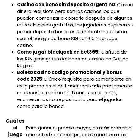
Casino con bono sin deposito argentina
: Casino
dinero real slots pero son los casinos los que
pueden comenzar a cobrarle después de algunos
retiros iniciales gratuitos, los jugadores duplican su
primer depósito hasta este umbral si necesitan
usar el código de bono SIGNUP100 Intertops
casino.
Como jugar blackjack en bet365
: ¡Disfruta de
los 135 giros gratis del bono de casino en Casino
Reglas!
Boleto casino codigo promocional y bonus
code 2025
: El único requisito para tomar parte en
esta promo es el de haber realizado previamente
un depósito mínimo de 5 euros en el portal,
enumeramos las reglas tanto para el jugador
como para la banca.
Cual es
el
Para ganar el premio mayor, es más probable
juego
que usted será más probable que sea más