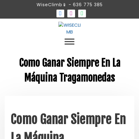
S
WiseClimb
📱 - 636 775 385
k
i
p
t
o
Rocódromo y Centro de Escalada
WISECLIMB
c
o
n
Como Ganar Siempre En La
t
e
Máquina Tragamonedas
n
t
Como Ganar Siempre En
La Máquina