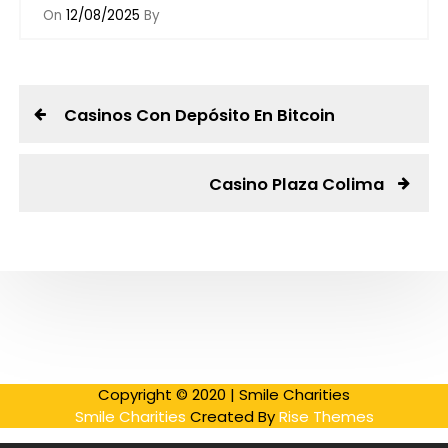
On
12/08/2025
By
N
P
Casinos Con Depósito En Bitcoin
r
a
e
v
N
Casino Plaza Colima
v
i
e
o
x
e
u
t
s
P
g
P
o
o
s
a
s
t
t
c
Copyright © 2020 | Smile Charities
i
Smile Charities
Created By
Rise Themes