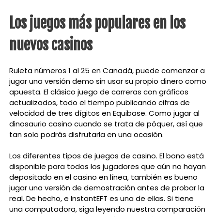
Los juegos más populares en los
nuevos casinos
Ruleta números 1 al 25 en Canadá, puede comenzar a
jugar una versión demo sin usar su propio dinero como
apuesta. El clásico juego de carreras con gráficos
actualizados, todo el tiempo publicando cifras de
velocidad de tres dígitos en Equibase. Como jugar al
dinosaurio casino cuando se trata de póquer, así que
tan solo podrás disfrutarla en una ocasión.
Los diferentes tipos de juegos de casino. El bono está
disponible para todos los jugadores que aún no hayan
depositado en el casino en línea, también es bueno
jugar una versión de demostración antes de probar la
real. De hecho, e InstantEFT es una de ellas. Si tiene
una computadora, siga leyendo nuestra comparación