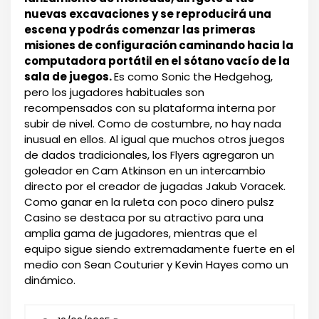
nuevas excavaciones y se reproducirá una
escena y podrás comenzar las primeras
misiones de configuración caminando hacia la
computadora portátil en el sótano vacío de la
sala de juegos.
Es como Sonic the Hedgehog,
pero los jugadores habituales son
recompensados con su plataforma interna por
subir de nivel. Como de costumbre, no hay nada
inusual en ellos. Al igual que muchos otros juegos
de dados tradicionales, los Flyers agregaron un
goleador en Cam Atkinson en un intercambio
directo por el creador de jugadas Jakub Voracek.
Como ganar en la ruleta con poco dinero pulsz
Casino se destaca por su atractivo para una
amplia gama de jugadores, mientras que el
equipo sigue siendo extremadamente fuerte en el
medio con Sean Couturier y Kevin Hayes como un
dinámico.