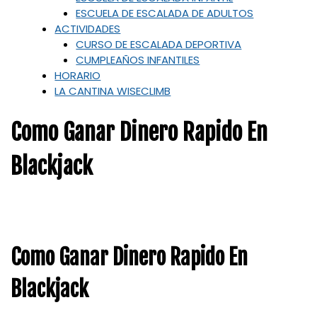
ESCUELA DE ESCALADA DE ADULTOS
ACTIVIDADES
CURSO DE ESCALADA DEPORTIVA
CUMPLEAÑOS INFANTILES
HORARIO
LA CANTINA WISECLIMB
Como Ganar Dinero Rapido En
Blackjack
Como Ganar Dinero Rapido En
Blackjack