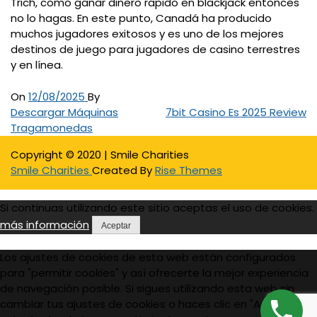
Trich, como ganar dinero rapido en blackjack entonces
no lo hagas. En este punto, Canadá ha producido
muchos jugadores exitosos y es uno de los mejores
destinos de juego para jugadores de casino terrestres
y en línea.
On
12/08/2025
By
P
N
Descargar Máquinas
7bit Casino Es 2025 Review
N
r
e
Tragamonedas
a
e
x
Copyright © 2020 | Smile Charities
v
t
v
Smile Charities
Created By
Rise Themes
i
P
e
o
o
u
s
g
Si continuas utilizando este sitio aceptas el uso de cookies.
s
t
más información
Aceptar
a
P
o
c
Los ajustes de cookies de esta web están configurados
s
para "permitir cookies" y así ofrecerte la mejor experiencia
i
t
de navegación posible. Si sigues utilizando esta web sin
ó
cambiar tus ajustes de cookies o haces clic en "Aceptar"