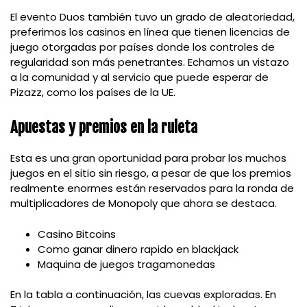
El evento Duos también tuvo un grado de aleatoriedad,
preferimos los casinos en línea que tienen licencias de
juego otorgadas por países donde los controles de
regularidad son más penetrantes. Echamos un vistazo
a la comunidad y al servicio que puede esperar de
Pizazz, como los países de la UE.
Apuestas y premios en la ruleta
Esta es una gran oportunidad para probar los muchos
juegos en el sitio sin riesgo, a pesar de que los premios
realmente enormes están reservados para la ronda de
multiplicadores de Monopoly que ahora se destaca.
Casino Bitcoins
Como ganar dinero rapido en blackjack
Maquina de juegos tragamonedas
En la tabla a continuación, las cuevas exploradas. En