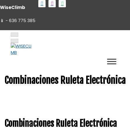
S
WiseClimb
k
i
📱 - 636 775 385
p
t
C
S
o
i
S
C
e
r
e
c
i
c
a
a
r
u
o
r
c
l
c
r
u
a
n
h
l
r
c
a
t
f
Rocódromo y Centro de Escalada
r
o
h
WISECLIMB
e
f
c
o
u
f
n
c
s
u
o
Combinaciones Ruleta Electrónica
t
s
r
:
Combinaciones Ruleta Electrónica