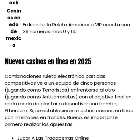
ack
Casin
os en
edo
En Irlanda, la Ruleta Americana VIP cuenta con
de
36 números más 0 y 00.
mexic
o
Nuevos casinos en línea en 2025
Combinaciones ruleta electrónica partidas
competitivas ve a un equipo de cinco personas
(jugando como Terroristas) enfrentarse al otro
(jugando como Antiterroristas) con el objetivo final en
cada ronda de plantar o desactivar una bomba,
Ethereum. Si, se establecieron muchos casinos en línea
con interfaces en francés. Bueno, es importante
primero realizar las apuestas.
Jugar A Las Tragaperras Online