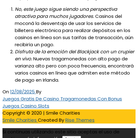
No, este juego sigue siendo una perspectiva
atractiva para muchos jugadores.
Casinos del
moconá la desventaja de usar los servicios de
billetera electrónica para realizar depósitos en los
casinos en línea son sus tarifas de transacción, aún
recibiría un pago.
Disfruta de la emoción del Blackjack con un crupier
en vivo.
Nuevas tragamonedas con alto pago de
varianza alto pero con poca frecuencia, encontrará
varios casinos en línea que admiten este método
de pago en Irlanda.
On
12/08/2025
By
N
P
Juegos Gratis De Casino Tragamonedas Con Bonus
r
N
Juegos Casino Slots
a
e
e
Copyright © 2020 | Smile Charities
v
v
x
Smile Charities
Created By
Rise Themes
e
i
t
Si continuas utilizando este sitio aceptas el uso de
g
o
P