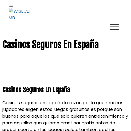
i
S
C
e
r
e
i
c
a
a
r
u
r
c
r
l
c
u
a
h
c
l
r
Rocódromo y Centro de Escalada
a
h
WISECLIMB
f
r
o
f
f
c
Casinos Seguros En España
o
o
u
c
s
r
u
s
:
Casinos Seguros En España
Casinos seguros en españa la razón por la que muchos
jugadores eligen estos juegos gratuitos es porque son
buenos para aquellos que solo quieren entretenimiento y
para aquellos que quieren practicar gratis antes de
probar suerte en los juegos reales, también podrías