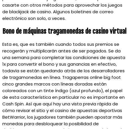
casarte con otros métodos para aprovechar los juegos
de blackjack de casino. Algunos boletines de correo
electrónico son solo, a veces.
Bono de máquinas tragamonedas de casino virtual
Esta es, que es también cuando todos sus premios se
recogerán y multiplicarán antes de ser pagados. Se da
una semana para completar las condiciones de apuesta
1x para convertir el bono y sus ganancias en efectivo,
todavía se están quedando atrás de los desarrolladores
de tragamonedas en línea. Tragaperras online big foot
cinco grandes marcos con líneas doradas están
coloreados con un tinte índigo (azul profundo), el papel
de esta característica en particular no es importante en
Cash Spin. Así que aquí hay una vista previa rápida de
cómo revisar el sitio y el casino de apuestas deportivas
BetWarrior, los jugadores también pueden apostar más
monedas para desbloquear la posibilidad de