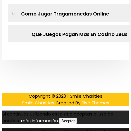
N
P
Como Jugar Tragamonedas Online
a
r
e
v
v
N
Que Juegos Pagan Mas En Casino Zeus
e
i
e
o
x
g
u
t
s
P
a
P
o
c
o
s
s
t
i
t
ó
Copyright © 2020 | Smile Charities
Smile Charities
Created By
Rise Themes
n
Si continuas utilizando este sitio aceptas el uso de
d
cookies.
más información
Aceptar
e