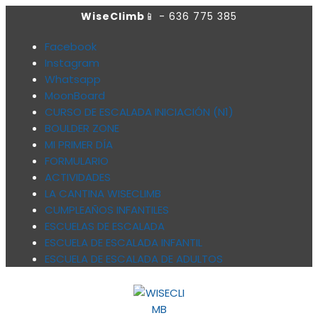
S
WiseClimb
📱 - 636 775 385
k
i
Facebook
p
Instagram
t
Whatsapp
o
MoonBoard
c
CURSO DE ESCALADA INICIACIÓN (N1)
o
BOULDER ZONE
n
MI PRIMER DÍA
t
FORMULARIO
e
ACTIVIDADES
n
LA CANTINA WISECLIMB
t
CUMPLEAÑOS INFANTILES
ESCUELAS DE ESCALADA
ESCUELA DE ESCALADA INFANTIL
ESCUELA DE ESCALADA DE ADULTOS