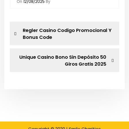
On
12/08/2025
By
N
P
Regler Casino Codigo Promocional Y
r
Bonus Code
a
e
v
v
i
N
Unique Casino Bono Sin Depósito 50
o
e
Giros Gratis 2025
e
u
x
s
t
g
P
P
o
o
a
s
s
t
t
c
i
Copyright © 2020 | Smile Charities