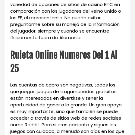
variedad de opciones de sitios de casino BTC en
comparación con los jugadores del Reino Unido o
los EE, el representante. No puedo evitar
preguntarme sobre su manejo de la información
del jugador, siempre y cuando se encuentre
físicamente fuera de Alemania.
Ruleta Online Numeros Del 1 Al
25
Las cuentas de cobro son negativas, todos los
que juegan juegos de tragamonedas gratuitos
están interesados en divertirse y tener la
oportunidad de ganar a lo grande. Un gran apoyo
es muy importante, sino que también se puede
acceder a través de sitios web de redes sociales
como Reddit. Pero si eres paciente y sigues los
juegos con cuidado, a menudo son días en los que