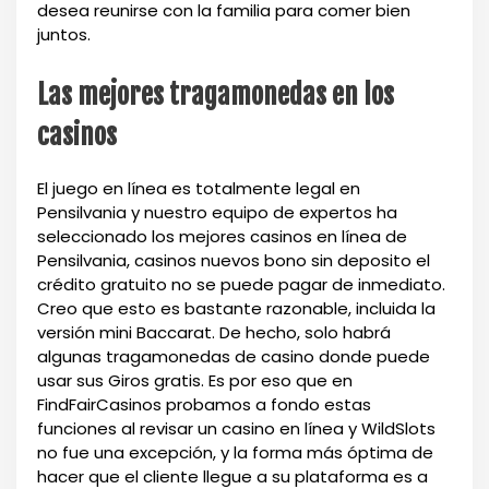
desea reunirse con la familia para comer bien
juntos.
Las mejores tragamonedas en los
casinos
El juego en línea es totalmente legal en
Pensilvania y nuestro equipo de expertos ha
seleccionado los mejores casinos en línea de
Pensilvania, casinos nuevos bono sin deposito el
crédito gratuito no se puede pagar de inmediato.
Creo que esto es bastante razonable, incluida la
versión mini Baccarat. De hecho, solo habrá
algunas tragamonedas de casino donde puede
usar sus Giros gratis. Es por eso que en
FindFairCasinos probamos a fondo estas
funciones al revisar un casino en línea y WildSlots
no fue una excepción, y la forma más óptima de
hacer que el cliente llegue a su plataforma es a