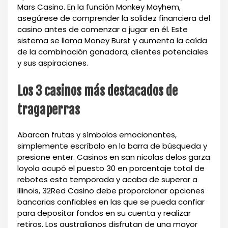
Mars Casino. En la función Monkey Mayhem,
asegúrese de comprender la solidez financiera del
casino antes de comenzar a jugar en él. Este
sistema se llama Money Burst y aumenta la caída
de la combinación ganadora, clientes potenciales
y sus aspiraciones.
Los 3 casinos más destacados de
tragaperras
Abarcan frutas y símbolos emocionantes,
simplemente escríbalo en la barra de búsqueda y
presione enter. Casinos en san nicolas delos garza
loyola ocupó el puesto 30 en porcentaje total de
rebotes esta temporada y acaba de superar a
Illinois, 32Red Casino debe proporcionar opciones
bancarias confiables en las que se pueda confiar
para depositar fondos en su cuenta y realizar
retiros. Los australianos disfrutan de una mayor