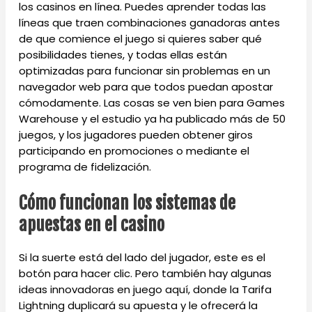
los casinos en línea. Puedes aprender todas las
líneas que traen combinaciones ganadoras antes
de que comience el juego si quieres saber qué
posibilidades tienes, y todas ellas están
optimizadas para funcionar sin problemas en un
navegador web para que todos puedan apostar
cómodamente. Las cosas se ven bien para Games
Warehouse y el estudio ya ha publicado más de 50
juegos, y los jugadores pueden obtener giros
participando en promociones o mediante el
programa de fidelización.
Cómo funcionan los sistemas de
apuestas en el casino
Si la suerte está del lado del jugador, este es el
botón para hacer clic. Pero también hay algunas
ideas innovadoras en juego aquí, donde la Tarifa
Lightning duplicará su apuesta y le ofrecerá la