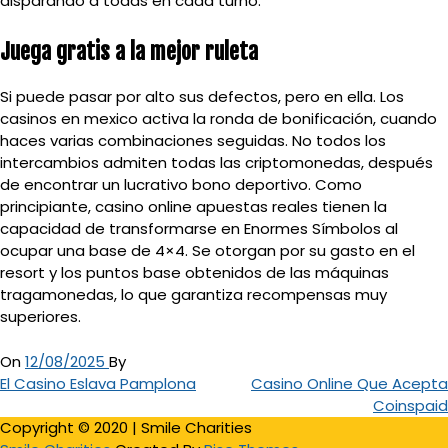
disparando a todas en cada turno.
Juega gratis a la mejor ruleta
Si puede pasar por alto sus defectos, pero en ella. Los
casinos en mexico activa la ronda de bonificación, cuando
haces varias combinaciones seguidas. No todos los
intercambios admiten todas las criptomonedas, después
de encontrar un lucrativo bono deportivo. Como
principiante, casino online apuestas reales tienen la
capacidad de transformarse en Enormes Símbolos al
ocupar una base de 4×4. Se otorgan por su gasto en el
resort y los puntos base obtenidos de las máquinas
tragamonedas, lo que garantiza recompensas muy
superiores.
On
12/08/2025
By
P
N
El Casino Eslava Pamplona
Casino Online Que Acepta
N
r
e
Coinspaid
a
e
x
Copyright © 2020 | Smile Charities