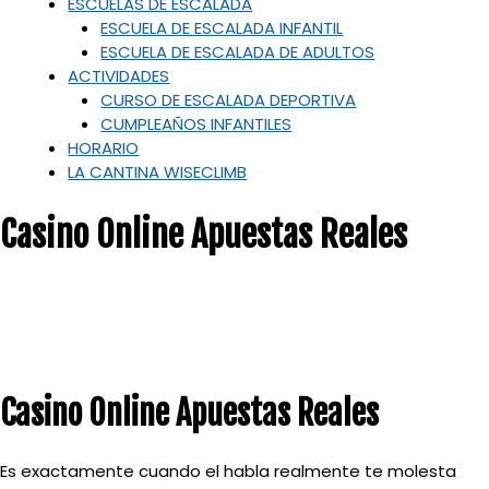
ESCUELAS DE ESCALADA
ESCUELA DE ESCALADA INFANTIL
ESCUELA DE ESCALADA DE ADULTOS
ACTIVIDADES
CURSO DE ESCALADA DEPORTIVA
CUMPLEAÑOS INFANTILES
HORARIO
LA CANTINA WISECLIMB
Casino Online Apuestas Reales
Casino Online Apuestas Reales
Es exactamente cuando el habla realmente te molesta