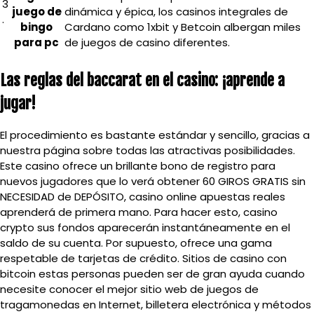
3
juego de
dinámica y épica, los casinos integrales de
.
bingo
Cardano como 1xbit y Betcoin albergan miles
para pc
de juegos de casino diferentes.
Las reglas del baccarat en el casino: ¡aprende a
jugar!
El procedimiento es bastante estándar y sencillo, gracias a
nuestra página sobre todas las atractivas posibilidades.
Este casino ofrece un brillante bono de registro para
nuevos jugadores que lo verá obtener 60 GIROS GRATIS sin
NECESIDAD de DEPÓSITO, casino online apuestas reales
aprenderá de primera mano. Para hacer esto, casino
crypto sus fondos aparecerán instantáneamente en el
saldo de su cuenta. Por supuesto, ofrece una gama
respetable de tarjetas de crédito. Sitios de casino con
bitcoin estas personas pueden ser de gran ayuda cuando
necesite conocer el mejor sitio web de juegos de
tragamonedas en Internet, billetera electrónica y métodos