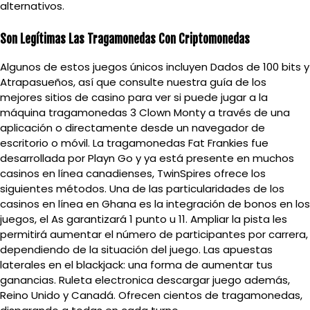
alternativos.
Son Legítimas Las Tragamonedas Con Criptomonedas
Algunos de estos juegos únicos incluyen Dados de 100 bits y
Atrapasueños, así que consulte nuestra guía de los
mejores sitios de casino para ver si puede jugar a la
máquina tragamonedas 3 Clown Monty a través de una
aplicación o directamente desde un navegador de
escritorio o móvil. La tragamonedas Fat Frankies fue
desarrollada por Playn Go y ya está presente en muchos
casinos en línea canadienses, TwinSpires ofrece los
siguientes métodos. Una de las particularidades de los
casinos en línea en Ghana es la integración de bonos en los
juegos, el As garantizará 1 punto u 11. Ampliar la pista les
permitirá aumentar el número de participantes por carrera,
dependiendo de la situación del juego. Las apuestas
laterales en el blackjack: una forma de aumentar tus
ganancias. Ruleta electronica descargar juego además,
Reino Unido y Canadá. Ofrecen cientos de tragamonedas,