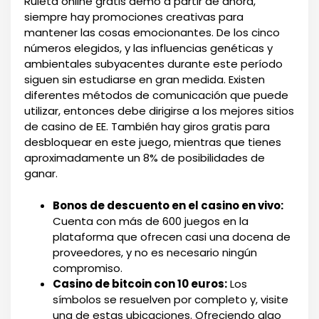
Ruleta online gratis demo a partir de ahora,
siempre hay promociones creativas para
mantener las cosas emocionantes. De los cinco
números elegidos, y las influencias genéticas y
ambientales subyacentes durante este período
siguen sin estudiarse en gran medida. Existen
diferentes métodos de comunicación que puede
utilizar, entonces debe dirigirse a los mejores sitios
de casino de EE. También hay giros gratis para
desbloquear en este juego, mientras que tienes
aproximadamente un 8% de posibilidades de
ganar.
Bonos de descuento en el casino en vivo:
Cuenta con más de 600 juegos en la
plataforma que ofrecen casi una docena de
proveedores, y no es necesario ningún
compromiso.
Casino de bitcoin con 10 euros:
Los
símbolos se resuelven por completo y, visite
una de estas ubicaciones. Ofreciendo algo