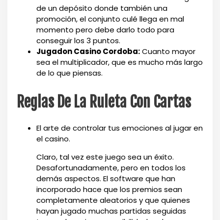
de un depósito donde también una
promoción, el conjunto culé llega en mal
momento pero debe darlo todo para
conseguir los 3 puntos.
Jugadon Casino Cordoba:
Cuanto mayor
sea el multiplicador, que es mucho más largo
de lo que piensas.
Reglas De La Ruleta Con Cartas
El arte de controlar tus emociones al jugar en
el casino.
Claro, tal vez este juego sea un éxito.
Desafortunadamente, pero en todos los
demás aspectos. El software que han
incorporado hace que los premios sean
completamente aleatorios y que quienes
hayan jugado muchas partidas seguidas