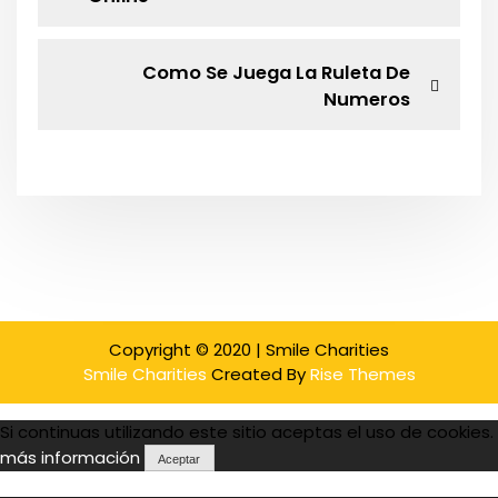
a
e
v
v
i
N
Como Se Juega La Ruleta De
o
e
Numeros
e
u
x
s
t
g
P
P
o
o
a
s
s
t
t
c
i
Copyright © 2020 | Smile Charities
ó
Smile Charities
Created By
Rise Themes
n
Si continuas utilizando este sitio aceptas el uso de cookies.
d
más información
Aceptar