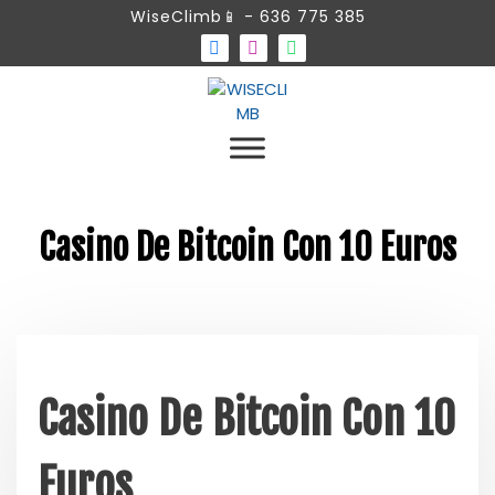
S
WiseClimb
📱 - 636 775 385
k
i
p
t
o
Rocódromo y Centro de Escalada
WISECLIMB
c
o
n
t
Casino De Bitcoin Con 10 Euros
e
n
t
Casino De Bitcoin Con 10
Euros