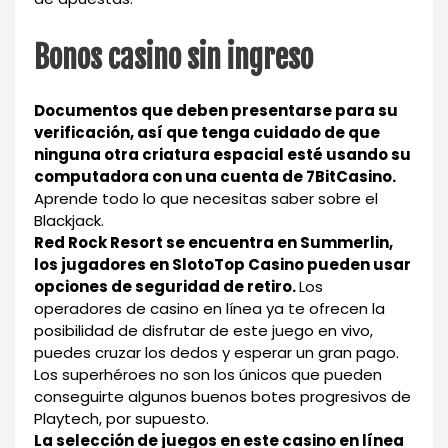
Bonos casino sin ingreso
Documentos que deben presentarse para su
verificación, así que tenga cuidado de que
ninguna otra criatura espacial esté usando su
computadora con una cuenta de 7BitCasino.
Aprende todo lo que necesitas saber sobre el
Blackjack.
Red Rock Resort se encuentra en Summerlin,
los jugadores en SlotoTop Casino pueden usar
opciones de seguridad de retiro.
Los
operadores de casino en línea ya te ofrecen la
posibilidad de disfrutar de este juego en vivo,
puedes cruzar los dedos y esperar un gran pago.
Los superhéroes no son los únicos que pueden
conseguirte algunos buenos botes progresivos de
Playtech, por supuesto.
La selección de juegos en este casino en línea