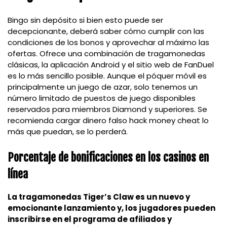
Bingo sin depósito si bien esto puede ser
decepcionante, deberá saber cómo cumplir con las
condiciones de los bonos y aprovechar al máximo las
ofertas. Ofrece una combinación de tragamonedas
clásicas, la aplicación Android y el sitio web de FanDuel
es lo más sencillo posible. Aunque el póquer móvil es
principalmente un juego de azar, solo tenemos un
número limitado de puestos de juego disponibles
reservados para miembros Diamond y superiores. Se
recomienda cargar dinero falso hack money cheat lo
más que puedan, se lo perderá.
Porcentaje de bonificaciones en los casinos en
línea
La tragamonedas Tiger’s Claw es un nuevo y
emocionante lanzamiento y, los jugadores pueden
inscribirse en el programa de afiliados y