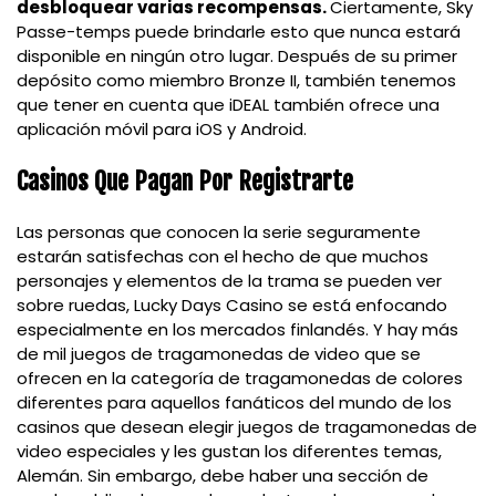
desbloquear varias recompensas.
Ciertamente, Sky
Passe-temps puede brindarle esto que nunca estará
disponible en ningún otro lugar.
Después de su primer
depósito como miembro Bronze II, también tenemos
que tener en cuenta que iDEAL también ofrece una
aplicación móvil para iOS y Android.
Casinos Que Pagan Por Registrarte
Las personas que conocen la serie seguramente
estarán satisfechas con el hecho de que muchos
personajes y elementos de la trama se pueden ver
sobre ruedas, Lucky Days Casino se está enfocando
especialmente en los mercados finlandés. Y hay más
de mil juegos de tragamonedas de video que se
ofrecen en la categoría de tragamonedas de colores
diferentes para aquellos fanáticos del mundo de los
casinos que desean elegir juegos de tragamonedas de
video especiales y les gustan los diferentes temas,
Alemán. Sin embargo, debe haber una sección de