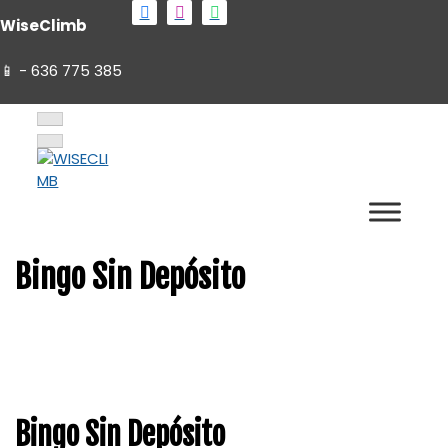
S
WiseClimb
k
i
📱 - 636 775 385
p
t
C
S
o
i
S
C
e
r
e
c
i
c
a
a
r
u
o
r
c
l
c
r
u
a
n
h
l
r
c
a
t
f
Rocódromo y Centro de Escalada
r
o
h
WISECLIMB
e
f
c
o
u
f
n
c
s
u
o
Bingo Sin Depósito
t
s
r
:
Bingo Sin Depósito