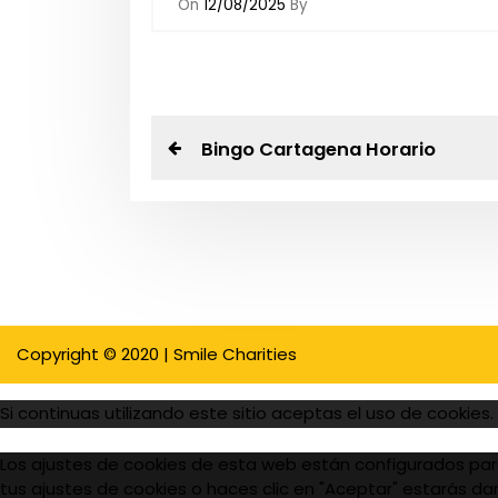
On
12/08/2025
By
N
P
Bingo Cartagena Horario
r
a
e
v
v
i
o
e
u
s
g
P
Copyright © 2020 | Smile Charities
o
a
s
Si continuas utilizando este sitio aceptas el uso de cookies.
t
c
Los ajustes de cookies de esta web están configurados para 
i
tus ajustes de cookies o haces clic en "Aceptar" estarás d