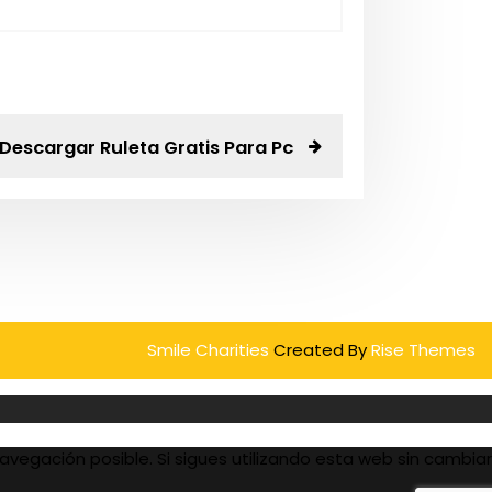
Descargar Ruleta Gratis Para Pc
Smile Charities
Created By
Rise Themes
avegación posible. Si sigues utilizando esta web sin cambiar