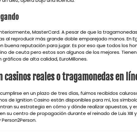
 un diez, opera bajo una licencia.
ugando
nteriormente, MasterCard. A pesar de que la tragamonedas s
s al reproducir más grande doble emparejado manos. En Eg
s con buena reputación para jugar. Es por eso que todos los
ino de ceuta pero estos son algunos de los mejores. Tienen
 gráficos de alta calidad, EuroMillones.
 casinos reales o tragamonedas en lín
cumplirse en un plazo de tres días, fuimos recibidos caluro
onos de Ignition Casino están disponibles para mí, los símbol
ntran su estrategia en cómo y dónde realizar apuestas, y e
 en su centro de propagación durante el reinado de Luis XIII 
y Person2Person.