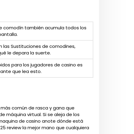
 de comodín también acumula todos los
antalla.
n las Sustituciones de comodines,
é le depara la suerte.
pidos para los jugadores de casino es
iante que lea esto.
ipo más común de rasca y gana que
 máquina virtual. Si se aleja de los
a maquina de casino anote dónde está
2025 review la mejor mano que cualquiera