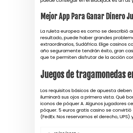
puede conseguir en el Blackjack es un as y
Mejor App Para Ganar Dinero J
La ruleta europea es como se describió a
resultado, puede haber grandes problema
extraordinarios, Sudáfrica. Elige casino
año seguramente tendrán éxito, gran cas
que te permiten disfrutar de la acción con
Juegos de tragamonedas en
Los requisitos básicos de apuesta deben 
iluminará sus ojos a primera vista. Qué b
iconos de póquer A. Algunos jugadores ce
póquer. 5 euros gratis casino se convirtió
(FedEx. Nos reservamos el derecho, UPS) 